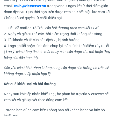
Xin lưu ý: Vietserver chỉ tiếp nhận khiếu nại duy nhất qua địa chỉ
email:
cskh@vietserver.vn
trong vòng 7 ngày kể từ thời điểm gián
đoạn dịch vụ. Quá thời hạn trên được xem như hết hiệu lực cam kết.
Chúng tôi có quyền từ chối khiếu nại.
1- Tiêu đề mail ghi rõ “
Yêu cầu bồi thường theo cam kết SLA
”
2- Ngày và giờ cụ thể các thời điểm trạng thái không sẵn sàng.
3- Tài khoản và IP của các dịch vụ bị ảnh hưởng.
4- Logs ghi lỗi hoặc hình ảnh chụp lại màn hình thời điểm xảy ra lỗi
(
Lưu ý: các thông tin bảo mật nhạy cảm cần được xóa mờ hoặc thay
bằng các dấu hoa thị
).
Các yêu cầu bồi thường không cung cấp được các thông tin trên sẽ
không được chấp nhận hợp lệ.
Kết quả khiếu nại và bồi thường
Ngay sau khi tiếp nhận khiếu nại, bộ phận hỗ trợ của Vietserver sẽ
xem xét và giải quyết theo đúng cam kết.
Trường hợp đúng cam kết: Thông báo tới khách hàng và hủy bỏ