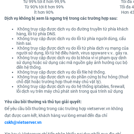
Từ 99% tới ít hơn 99,9%
Tối đa
Từ 90% tới ít hơn 99%
Tối đa 
Ít hơn 90%
Hơn 43
Dịch vụ không bị xem là ngưng trệ trong các trường hợp sau:
Không truy cập được dịch vụ do đường truyền từ phía khách
hàng, lỗi từ phía DNS.
Không truy cập được dịch vụ do lỗi từ phía người dùng, cấu
hình sai.
Không truy cập được dịch vụ do lỗi từ phía dịch vụ mạng của
người sử dụng, lỗi từ hệ điều hành, virus spyware v.v.. gây ra.
Không truy cập được dịch vụ do bị khóa vì vi phạm quy dịnh
sử dụng hoặc sử dụng các mã nguồn gây ảnh hưởng cục bộ
đến hệ thống.
Không truy cập được dịch vụ do lỗi file hệ thống.
Không truy cập được dịch vụ do phần cứng bị hư hỏng (thuê
chỗ đặt hoặc trường hợp thuê máy chủ vật lý).
Không truy cập được dịch vụ do hệ thống iptables, firewall,
lỗi dịch vụ trên máy chủ phát sinh trong quá trình sử dụng
Yêu cầu bồi thường và thủ tục giải quyết:
Để yêu cầu bồi thường trong các trường hợp vietserver.vn không
đạt được cam kết, khách hàng vui lòng email đến địa chỉ
cskh@vietserver.vn