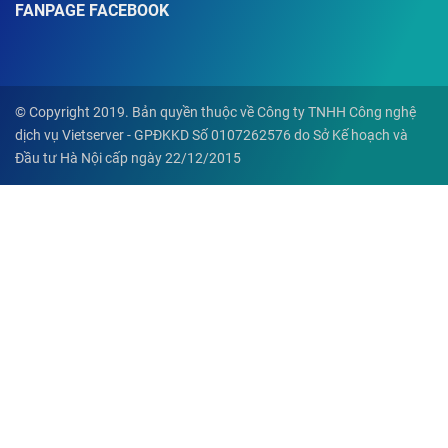
FANPAGE FACEBOOK
© Copyright 2019. Bản quyền thuộc về Công ty TNHH Công nghệ
dịch vụ Vietserver - GPĐKKD Số 0107262576 do Sở Kế hoạch và
Đầu tư Hà Nội cấp ngày 22/12/2015